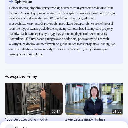
Opis wideo:
Dołącz do nas, aby bliżej przyjrzeć się wszechstronnym możliwościom China
Century Marine Equipment w zakresie rozwiązań w zakresie produkcji sprzętu
morskiego i budowy statków. W tym filmie zobaczysz, jak nasz
wyspecjalizowany zespół projektuje, produkuje i eksportuje wysokiej jakości
morskie wyposażenie pokładowe, systemy cumownicze i kompletne projekty
statków, zachowując przy tym rygorystyczne międzynarodowe standardy
klasyfikacji. Odkryj nasze zintegrowane podejście, począwszy od naszych
własnych zakładów odlewniczych po globalną realizację projektów, obsługując
stocznie i dystrybutorów na całym świecie opłacalnymi, certyfikowanymi
rozwiązaniami morskimi.
Powiązane Filmy
00:14
01:33
4065 Dwuczęściowy moduł
Zwierzęta z grupy Huitian
fotowoltaiczny o szybkim
Profil Spółki