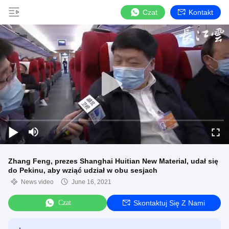
Czat
Kontakt
Zhang Feng, prezes Shanghai Huitian New Material, udał się
do Pekinu, aby wziąć udział w obu sesjach
News video
June 16, 2021
Czat
Skontaktuj Się Z Nami