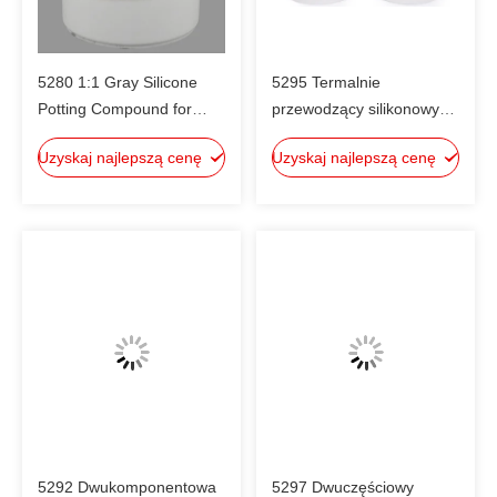
5280 1:1 Gray Silicone
5295 Termalnie
Potting Compound for
przewodzący silikonowy
Electronics with High
związek do gotowania 1:1
Uzyskaj najlepszą cenę
Uzyskaj najlepszą cenę
Thermal Conductivity
mieszanka UL94V-0
5292 Dwukomponentowa
5297 Dwuczęściowy