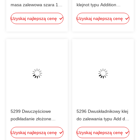
masa zalewowa szara 1:1,
klejnot typu Addition
przewodność cieplna 2,4-
Potting Adhesive 1,5
Uzyskaj najlepszą cenę
Uzyskaj najlepszą cenę
2,6 W/m·K, UL94V-0 do
W/M·K cieplnie
zalewania falowników,
przewodzący UL94V-0,
zasilaczy dla wojska i
biały i biały dwukolorowy
komunikacji itp.
płyn, nadający się do
kładzenia fotovoltaicznych
inwerterów,Zasoby
zasilania z napędem LED i
inne
5299 Dwuczęściowe
5296 Dwuskładnikowy klej
podkładanie złożone
do zalewania typu Add do
podkładanie różnych
zasilaczy, złączy,
Uzyskaj najlepszą cenę
Uzyskaj najlepszą cenę
elementów elektrycznych,
czujników, układów