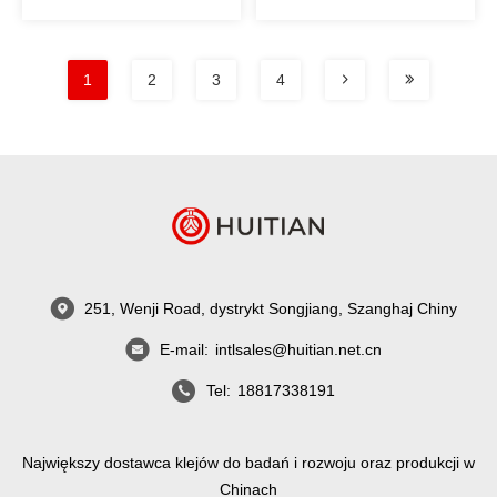
takich jak falowniki
sterowania
fotowoltaiczne
przemysłowego
1
2
3
4
251, Wenji Road, dystrykt Songjiang, Szanghaj Chiny
E-mail:
intlsales@huitian.net.cn
Tel:
18817338191
Największy dostawca klejów do badań i rozwoju oraz produkcji w
Chinach