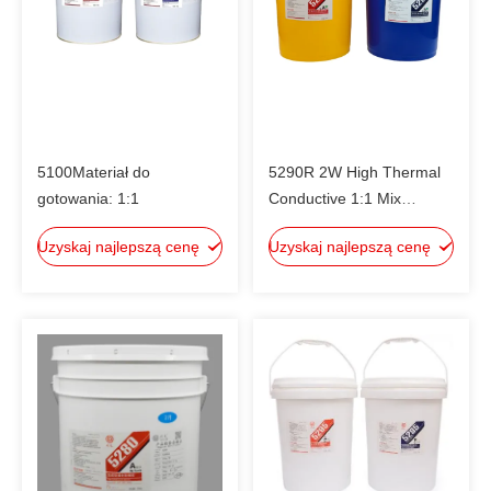
5100Materiał do
5290R 2W High Thermal
gotowania: 1:1
Conductive 1:1 Mix
Red/White Silicone,
Uzyskaj najlepszą cenę
Uzyskaj najlepszą cenę
UL94V-0, -50°C To 200°C
Ideal For Electronics
Encapsulation, Automotive
Module Sealing, Sensor
Potting & Circuit Board
Protection