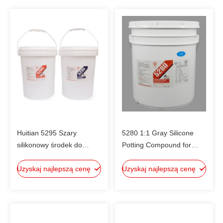
Huitian 5295 Szary
5280 1:1 Gray Silicone
silikonowy środek do
Potting Compound for
zalewania Pomieszczenie
Electronics with High
Uzyskaj najlepszą cenę
w temperaturze
Uzyskaj najlepszą cenę
Thermal Conductivity
pokojowej, niższy koszt