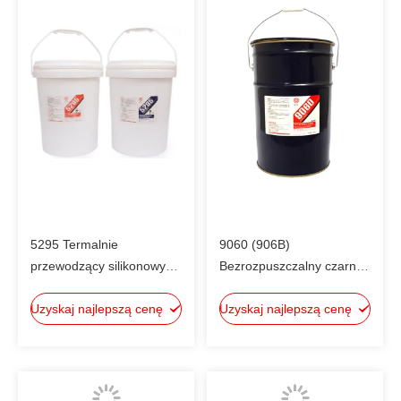
5295 Termalnie
9060 (906B)
przewodzący silikonowy
Bezrozpuszczalny czarny
związek do gotowania 1:1
silikonowy materiał do
Uzyskaj najlepszą cenę
mieszanka UL94V-0
Uzyskaj najlepszą cenę
zalewania dla elektroniki