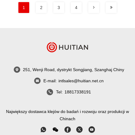
1
2
3
4
251, Wenji Road, dystrykt Songjiang, Szanghaj Chiny
E-mail:
intlsales@huitian.net.cn
Tel:
18817338191
Największy dostawca klejów do badań i rozwoju oraz produkcji w
Chinach