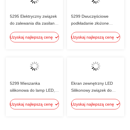
5295 Elektryczny związek
5299 Dwuczęściowe
do zalewania dla zasilania,
podkładanie złożone
dioda LED do zalewania
podkładanie różnych
Uzyskaj najlepszą cenę
Uzyskaj najlepszą cenę
elementów elektrycznych,
takich jak falowniki
fotowoltaiczne
5299 Mieszanka
Ekran zewnętrzny LED
silikonowa do lamp LED,
Silikonowy związek do
powłoka do zalewania
zalewania 4120Q
Uzyskaj najlepszą cenę
obwodów drukowanych
Uzyskaj najlepszą cenę
Elementy elektroniczne do
układania w stos