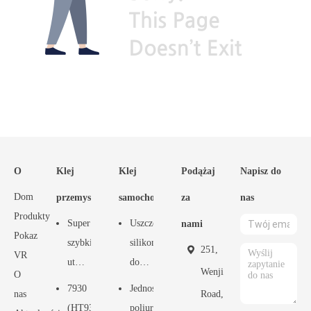
O
Klej
Klej
Podążaj
Napisz do
Dom
przemysłowy
samochodowy
za
nas
Produkty
Super
Uszczelniacz
nami
Pokaz
szybkie
silikonowy
251,
VR
utwardzanie
do
Wenji
O
1421
okien
7930
Jednoskładnikowy
nas
Road,
Industrial
i
(HT9301MS)
poliuretanowy