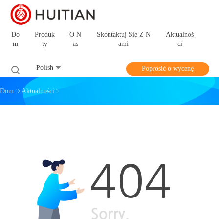
Do
Produk
O N
Skontaktuj Się Z N
Aktualnoś
M
Ty
As
Ami
Ci
Polish
Poprosić o wycenę
Dom
Aktualności