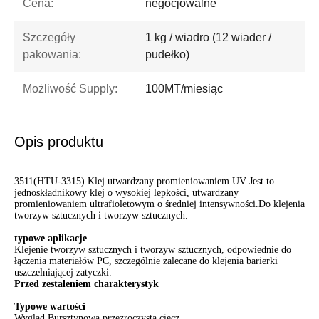
Cena:
negocjowalne
Szczegóły
1 kg / wiadro (12 wiader /
pakowania:
pudełko)
Możliwość Supply:
100MT/miesiąc
Opis produktu
3511(HTU-3315) Klej utwardzany promieniowaniem UV Jest to
jednoskładnikowy klej o wysokiej lepkości, utwardzany
promieniowaniem ultrafioletowym o średniej intensywności.Do klejenia
tworzyw sztucznych i tworzyw sztucznych.
typowe aplikacje
Klejenie tworzyw sztucznych i tworzyw sztucznych, odpowiednie do
łączenia materiałów PC, szczególnie zalecane do klejenia barierki
uszczelniającej zatyczki.
Przed zestaleniem charakterystyk
Typowe wartości
Wygląd Bursztynowa przezroczysta ciecz