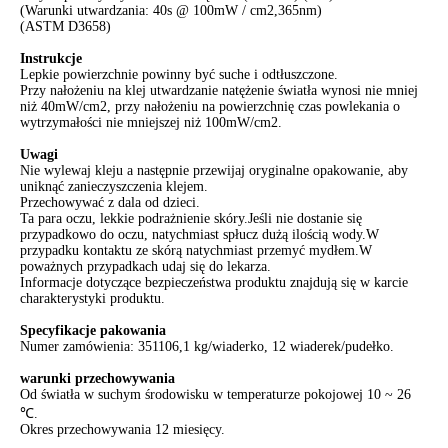
(Warunki utwardzania: 40s @ 100mW / cm2,365nm)
(ASTM D3658)
Instrukcje
Lepkie powierzchnie powinny być suche i odtłuszczone.
Przy nałożeniu na klej utwardzanie natężenie światła wynosi nie mniej
niż 40mW/cm2, przy nałożeniu na powierzchnię czas powlekania o
wytrzymałości nie mniejszej niż 100mW/cm2.
Uwagi
Nie wylewaj kleju a następnie przewijaj oryginalne opakowanie, aby
uniknąć zanieczyszczenia klejem.
Przechowywać z dala od dzieci.
Ta para oczu, lekkie podrażnienie skóry.Jeśli nie dostanie się
przypadkowo do oczu, natychmiast spłucz dużą ilością wody.W
przypadku kontaktu ze skórą natychmiast przemyć mydłem.W
poważnych przypadkach udaj się do lekarza.
Informacje dotyczące bezpieczeństwa produktu znajdują się w karcie
charakterystyki produktu.
Specyfikacje pakowania
Numer zamówienia: 351106,1 kg/wiaderko, 12 wiaderek/pudełko.
warunki przechowywania
Od światła w suchym środowisku w temperaturze pokojowej 10 ~ 26
℃.
Okres przechowywania 12 miesięcy.