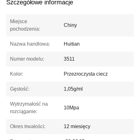
Szczegółowe informacje
Miejsce
Chiny
pochodzenia:
Nazwa handlowa:
Huitian
Numer modelu:
3511
Kolor:
Przezroczysta ciecz
Gęstość:
1,05g/ml
Wytrzymałość na
10Mpa
rozciąganie:
Okres trwałości:
12 miesięcy