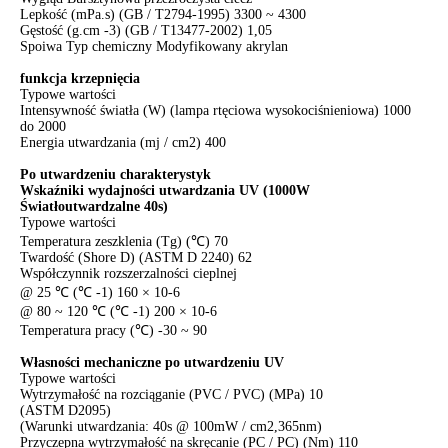
Lepkość (mPa.s) (GB / T2794-1995) 3300 ~ 4300
Gęstość (g.cm -3) (GB / T13477-2002) 1,05
Spoiwa Typ chemiczny Modyfikowany akrylan
funkcja krzepnięcia
Typowe wartości
Intensywność światła (W) (lampa rtęciowa wysokociśnieniowa) 1000
do 2000
Energia utwardzania (mj / cm2) 400
Po utwardzeniu charakterystyk
Wskaźniki wydajności utwardzania UV (1000W
Światłoutwardzalne 40s)
Typowe wartości
Temperatura zeszklenia (Tg) (℃) 70
Twardość (Shore D) (ASTM D 2240) 62
Współczynnik rozszerzalności cieplnej
@ 25 ℃ (℃ -1) 160 × 10-6
@ 80 ~ 120 ℃ (℃ -1) 200 × 10-6
Temperatura pracy (℃) -30 ~ 90
Własności mechaniczne po utwardzeniu UV
Typowe wartości
Wytrzymałość na rozciąganie (PVC / PVC) (MPa) 10
(ASTM D2095)
(Warunki utwardzania: 40s @ 100mW / cm2,365nm)
Przyczepna wytrzymałość na skręcanie (PC / PC) (Nm) 110