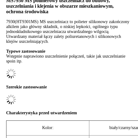
MS7930 MS polimerowy uszczelniacz do budowy,
uszczelniania i klejenia w obszarze mieszkaniowym,
ochrona środowiska
7930(HT9301MS) MS uszczelniacz to polieter silikonowy zakończony
alkilem jako główny składnik, o niskiej lepkości, ogólnego typu
jednoskładnikowego uszczelniacza utwardzalnego wilgocią.
Utwardzany materiał łączy zalety poliuretanowych i silikonowych
klejów uszczelniających.
Typowe zastosowanie
Wstępnie naprawiono uszczelnienie połączeń, takie jak uszczelnianie
spoin itp.
Szerokie zastosowanie
Charakterystyka przed utwardzeniem
Kolor:
biały/czarny/sza