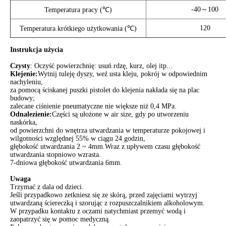
-40～100
Temperatura pracy (℃)
120
Temperatura krótkiego użytkowania (℃)
Instrukcja użycia
Czysty
: Oczyść powierzchnię: usuń rdzę, kurz, olej itp...
Klejenie:
Wytnij tuleję dyszy, weź usta kleju, pokrój w odpowiednim
nachyleniu,
za pomocą ściskanej puszki pistolet do klejenia nakłada się na plac
budowy;
zalecane ciśnienie pneumatyczne nie większe niż 0,4 MPa.
Odnalezienie
:
Części są ułożone w air size, gdy po utworzeniu
naskórka,
od powierzchni do wnętrza utwardzania w temperaturze pokojowej i
wilgotności względnej 55% w ciągu 24 godzin,
głębokość utwardzania 2 ~ 4mm.Wraz z upływem czasu głębokość
utwardzania stopniowo wzrasta.
7-dniowa głębokość utwardzania 6mm.
Uwaga
Trzymać z dala od dzieci.
Jeśli przypadkowo zetkniesz się ze skórą, przed zajęciami wytrzyj
utwardzaną ściereczką i szorując z rozpuszczalnikiem alkoholowym.
W przypadku kontaktu z oczami natychmiast przemyć wodą i
zaopatrzyć się w pomoc medyczną.