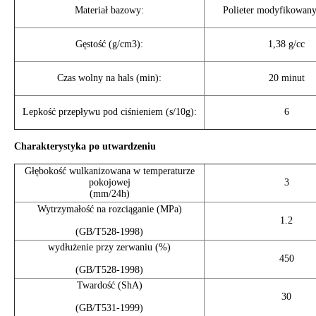
Materiał bazowy:
Polieter modyfikowany
Gęstość (g/cm3):
1,38 g/cc
Czas wolny na hals (min):
20 minut
Lepkość przepływu pod ciśnieniem (s/10g):
6
Charakterystyka po utwardzeniu
Głębokość wulkanizowana w temperaturze
pokojowej
3
(mm/24h)
Wytrzymałość na rozciąganie (MPa)
1.2
(GB/T528-1998)
wydłużenie przy zerwaniu (%)
450
(GB/T528-1998)
Twardość (ShA)
30
(GB/T531-1999)