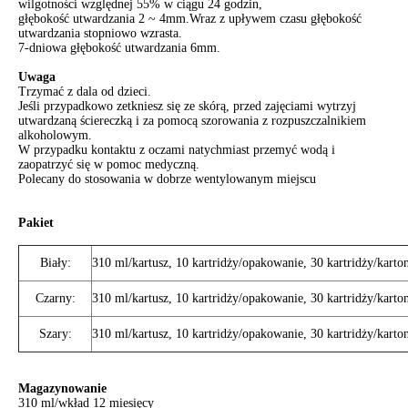
wilgotności względnej 55% w ciągu 24 godzin,
głębokość utwardzania 2 ~ 4mm.Wraz z upływem czasu głębokość
utwardzania stopniowo wzrasta.
7-dniowa głębokość utwardzania 6mm.
Uwaga
Trzymać z dala od dzieci.
Jeśli przypadkowo zetkniesz się ze skórą, przed zajęciami wytrzyj
utwardzaną ściereczką i za pomocą szorowania z rozpuszczalnikiem
alkoholowym.
W przypadku kontaktu z oczami natychmiast przemyć wodą i
zaopatrzyć się w pomoc medyczną.
Polecany do stosowania w dobrze wentylowanym miejscu
Pakiet
Biały:
310 ml/kartusz, 10 kartridży/opakowanie, 30 kartridży/karto
Czarny:
310 ml/kartusz, 10 kartridży/opakowanie, 30 kartridży/karto
Szary:
310 ml/kartusz, 10 kartridży/opakowanie, 30 kartridży/karto
Magazynowanie
310 ml/wkład 12 miesięcy