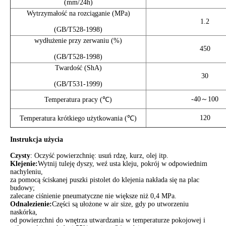
(mm/24h)
Wytrzymałość na rozciąganie (MPa)
1.2
(GB/T528-1998)
wydłużenie przy zerwaniu (%)
450
(GB/T528-1998)
Twardość (ShA)
30
(GB/T531-1999)
-40～100
Temperatura pracy (℃)
120
Temperatura krótkiego użytkowania (℃)
Instrukcja użycia
Czysty
: Oczyść powierzchnię: usuń rdzę, kurz, olej itp.
Klejenie:
Wytnij tuleję dyszy, weź usta kleju, pokrój w odpowiednim
nachyleniu,
za pomocą ściskanej puszki pistolet do klejenia nakłada się na plac
budowy;
zalecane ciśnienie pneumatyczne nie większe niż 0,4 MPa.
Odnalezienie
:
Części są ułożone w air size, gdy po utworzeniu
naskórka,
od powierzchni do wnętrza utwardzania w temperaturze pokojowej i