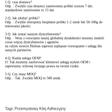
1.Q: czas dostawy?
Odp .: Zwykle czas dostawy zamówienia próbki wynosi 7 dni.
standardowe zamówienie to 15 dni.
2.Q: Jak zdobyć próbki?
Odp .: Zwykle oferujemy bezpłatne próbki 1-2 sztuk lub 50-100g do
testowania jakości.
3.Q: Jak zostać naszym dystrybutorem?
Odp .: Wraz z rozwojem naszej globalnej działalności musimy znaleźć
coraz więcej dystrybutorów i agentów
na calym swiecie.Huitian zapewni najlepsze rozwiązanie i usługę dla
naszych partnerów.
4.Q: Każda usługa OEM?
O: Tak.możemy zaoferować klientowi usługę etykiet OEM i
zapewnimy ochronę twojego prawa na twoim rynku.
5.Q: Czy masz MOQ?
Odp .: Tak. Zwykle MOQ to 500 sztuk.
Tagi:
Przemysłowy Klej Adhezyjny