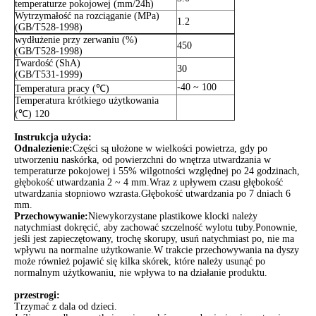
temperaturze pokojowej (mm/24h)
Wytrzymałość na rozciąganie (MPa)
1.2
(GB/T528-1998)
wydłużenie przy zerwaniu (%)
450
(GB/T528-1998)
Twardość (ShA)
30
(GB/T531-1999)
-40 ~ 100
Temperatura pracy (℃)
Temperatura krótkiego użytkowania
(℃) 120
Instrukcja użycia:
Odnalezienie
:
Części są ułożone w wielkości powietrza, gdy po
utworzeniu naskórka, od powierzchni do wnętrza utwardzania w
temperaturze pokojowej i 55% wilgotności względnej po 24 godzinach,
głębokość utwardzania 2 ~ 4 mm.Wraz z upływem czasu głębokość
utwardzania stopniowo wzrasta.Głębokość utwardzania po 7 dniach 6
mm.
Przechowywanie:
Niewykorzystane plastikowe klocki należy
natychmiast dokręcić, aby zachować szczelność wylotu tuby.Ponownie,
jeśli jest zapieczętowany, trochę skorupy, usuń natychmiast po, nie ma
wpływu na normalne użytkowanie.W trakcie przechowywania na dyszy
może również pojawić się kilka skórek, które należy usunąć po
normalnym użytkowaniu, nie wpływa to na działanie produktu.
przestrogi:
Trzymać z dala od dzieci.