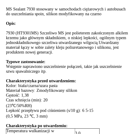
MS Sealant 7930 stosowany w samochodach ciężarowych i autobusach
do uszczelniania spoin, silikon modyfikowany na czarno
Opis:
7930 (HT9301MS) Szczeliwo MS jest polieterem zakończonym alkilem
krzemu jako głównym składnikiem, o niskiej lepkości, ogólnym typem
jednoskładnikowego szczeliwa utwardzanego wilgocią.Utwardzany
materiał łączy w sobie zalety kleju poliuretanowego i silikonu, jest
produktem nowej generacji.
Typowe zastosowanie:
Wstępnie naprawiono uszczelnienie połączeń, takie jak uszczelnienie
szwu spawalniczego itp.
Charakterystyka przed utwardzeniem:
Kolor: biała/czarna/szara pasta
Materiał bazowy: Zmodyfikowany silikon
Gęstość: 1,38
Czas schnięcia (min): 20
(23℃/50%RH)
Lepkość przepływu pod ciśnieniem (s/10 g): 6 5-15
(0,5 MPa, 23 ℃, 3 mm)
Charakterystyka po utwardzeniu:
Temperatura wulkanizacji w
3.0