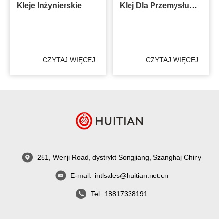
Kleje Inżynierskie
Klej Dla Przemysłu
Kolejowego
CZYTAJ WIĘCEJ
CZYTAJ WIĘCEJ
251, Wenji Road, dystrykt Songjiang, Szanghaj Chiny
E-mail:
intlsales@huitian.net.cn
Tel:
18817338191