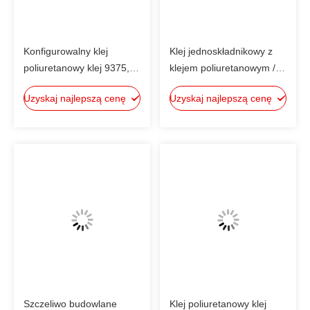
Konfigurowalny klej
Klej jednoskładnikowy z
poliuretanowy klej 9375,
klejem poliuretanowym /
poliuretanowy klej
uszczelniacz spoinowy z
Uzyskaj najlepszą cenę
Uzyskaj najlepszą cenę
podłogowy
poliuretanu
Szczeliwo budowlane
Klej poliuretanowy klej