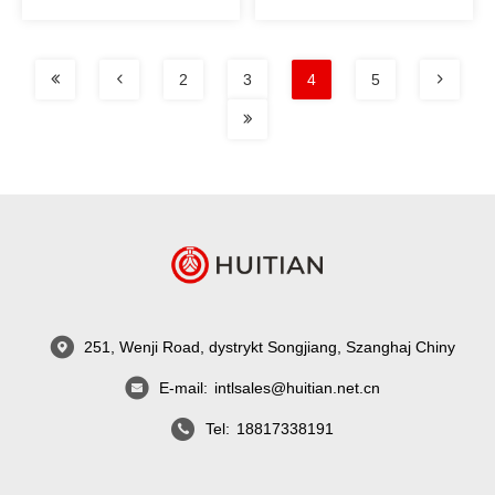
poliuretanowy
2
3
4
5
251, Wenji Road, dystrykt Songjiang, Szanghaj Chiny
E-mail:
intlsales@huitian.net.cn
Tel:
18817338191