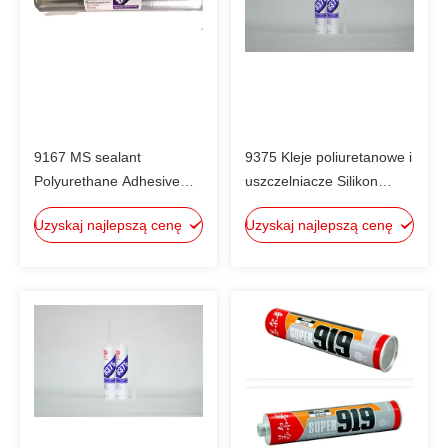
9167 MS sealant
9375 Kleje poliuretanowe i
Polyurethane Adhesive
uszczelniacze Silikon
Glue do budynków
neutralny klej Typ
Uzyskaj najlepszą cenę
Uzyskaj najlepszą cenę
mieszkalnych,
Zmodyfikowane
uszczelnienie silikonowe