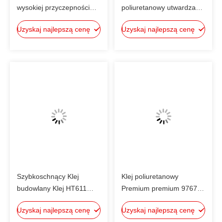
wysokiej przyczepności
poliuretanowy utwardzany
9167 MS do budynków
w temperaturze pokojowej
Uzyskaj najlepszą cenę
Uzyskaj najlepszą cenę
mieszkalnych,
Zmodyfikowane szczeliwo
silikonowe
Szybkoschnący Klej
Klej poliuretanowy
budowlany Klej HT611
Premium premium 9767
strukturalny klej
suchy kamień - powiesić
Uzyskaj najlepszą cenę
Uzyskaj najlepszą cenę
epoksydowo-
szczeliwo strukturalne